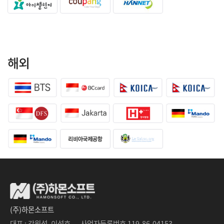
해외
(주)하몬소프트
대표 : 강원석, 이석호
사업자등록번호 119-86-04153