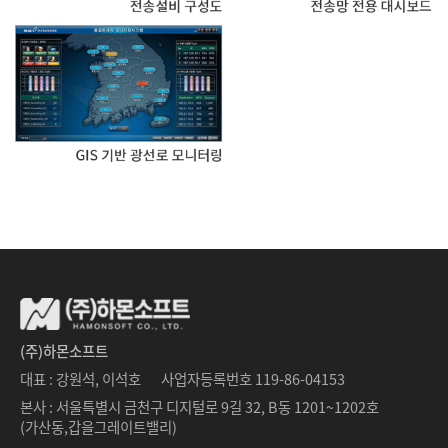
(주)하몬소프트
대표 : 강원석, 이석호
사업자등록번호 119-86-04153
본사 : 서울특별시 금천구 디지털로 9길 32, B동 1201~1202호
(가산동,갑을그레이트밸리)