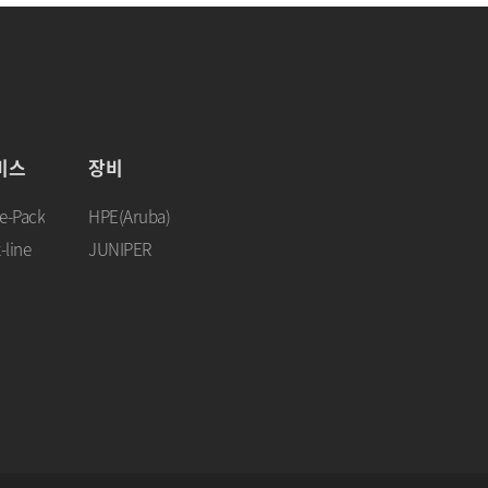
비스
장비
e-Pack
HPE(Aruba)
-line
JUNIPER