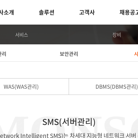
사소개
솔루션
고객사
채용공
서비스
장비
관리
보안관리
WAS
(WAS관리)
DBMS
(DBMS관리)
SMS(서버관리)
Network Intelligent SMS)는 차세대 지능형 네트워크 