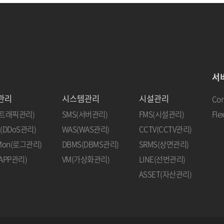
서
관리
시스템관리
시설관리
Cor
(트래픽관리)
SMS(서버관리)
FMS(시설관리)
Flex
(DDoS관리)
WAS(WAS관리)
CCTV(CCTV관리)
-Mon(로그관리)
DBMS(DBMS관리)
SRMS(상면관리)
APP관리)
VM(가상화관리)
LINE(선번관리)
ASSET(자산관리)