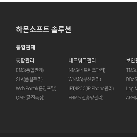
하몬소프트 솔루션
통합관제
통합관리
네트워크관리
보안
EMS(통합관제)
NMS(네트워크관리)
TMS
SLA(품질관리)
WNMS(무선관리)
DDoS
Web Portal(운영포탈)
IPT/IPCC(IP-Phone관리)
Log
QMS(품질측정)
FNMS(전송망관리)
APM(